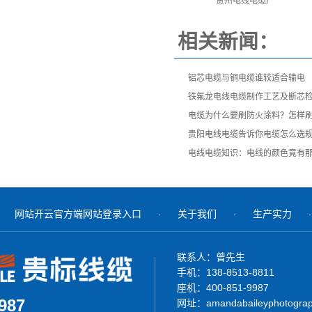
贵州电线电缆厂
相关新闻：
铝芯电缆与铜电缆谁较适合输电
铁氟龙电线电缆制作工艺及断芯
电缆为什么要刷防火涂料？怎样
贵阳电线电缆告诉你电缆怎么选
电线电缆知识：电线的颜色竟有
网站开云官方端网站登录入口
关于我们
生产实力
·
·
联系人：曾先生
手机：138-8513-8811
座机：400-851-9987
987
网址：amandabaileyphotogra