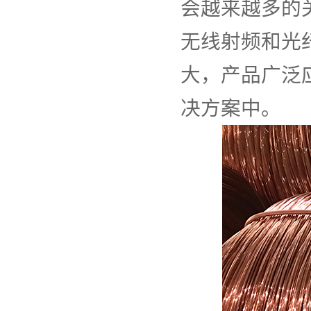
会越来越多的
无线射频和光
大，产品广泛
决方案中。