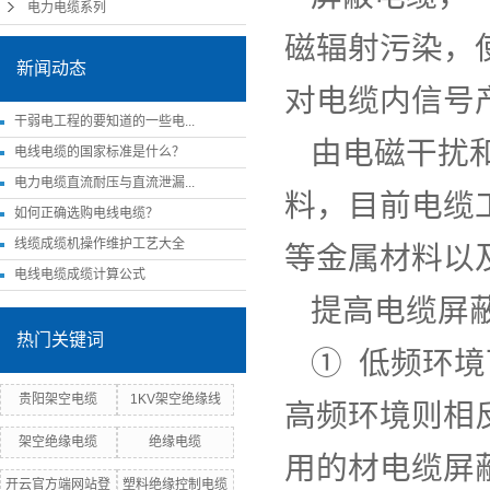
电力电缆系列
磁辐射污染，
新闻动态
对电缆内信号
干弱电工程的要知道的一些电...
由电磁干扰
电线电缆的国家标准是什么？
电力电缆直流耐压与直流泄漏...
料，目前电缆
如何正确选购电线电缆？
线缆成缆机操作维护工艺大全
等金属材料以
电线电缆成缆计算公式
提高电缆屏
热门关键词
① 低频环
贵阳架空电缆
1KV架空绝缘线
高频环境则相
架空绝缘电缆
绝缘电缆
用的材电缆屏
开云官方端网站登
塑料绝缘控制电缆