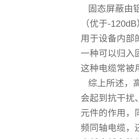
固态屏蔽由
（优于-120
用于设备内部
一种可以归入
这种电缆常被
综上所述，
会起到抗干扰
元件的作用，
频同轴电缆，