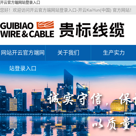
开云官方端网站登录入口
您好！欢迎访问开云官方端网站登录入口-开云KaiYun(中国) 官方网站！
网站开云官方端网
关于我们
生产实力
公司简介
生产车间
站登录入口
董事长致辞
管理理念
组织架构