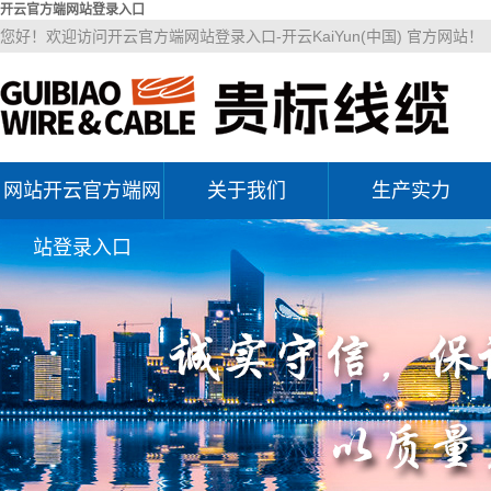
开云官方端网站登录入口
您好！欢迎访问开云官方端网站登录入口-开云KaiYun(中国) 官方网站！
网站开云官方端网
关于我们
生产实力
公司简介
生产车间
站登录入口
董事长致辞
管理理念
组织架构