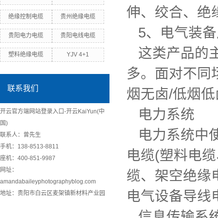
伸、绞合、绝
绝缘控制电缆
贵州绝缘电缆
5、电气装
贵阳电力电缆
贵阳电线电缆
这类产品的
塑料绝缘电缆
YJV 4+1
多。面对不同
联系我们
烟无卤/低烟
电力系统
开云官方端网站登录入口-开云KaiYun(中
国)
电力系统中
联系人：曾先生
手机：138-8513-8811
电缆(塑料电
座机：400-851-9987
网址：
缆、架空绝缘
amandabaileyphotographyblog.com
电气设备导线
地址：贵阳市白云区麦架镇新材料产业园
信息传输系