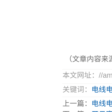
（文章内容来
本文网址：//amand
关键词：
电线
上一篇：
电线