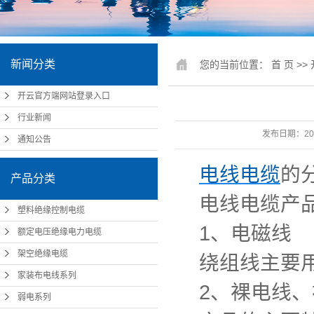
新闻分类
您的当前位置：
首 页
>>
开云官方端网站登录入口
行业新闻
发布日期：
20
通知公告
电线电缆
的
产品分类
电线电缆产
塑料绝缘控制电缆
1、电磁线
额定电压绝缘电力电缆
架空绝缘电缆
绕组线主要
家装布电线系列
2、裸电线
弱电系列