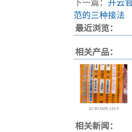
下一篇：
开云官
范的三种接法
最近浏览：
相关产品：
ZC-BYJS(R) 1X2.5
相关新闻：