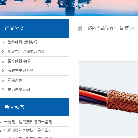
产品分类
您的当前位置：
首 页
>>
塑料绝缘控制电缆
额定电压绝缘电力电缆
架空绝缘电缆
家装布电线系列
弱电系列
电力电缆系列
新闻动态
干弱电工程的要知道的一些电...
电线电缆的国家标准是什么？