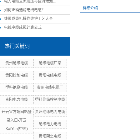
电力电缆直流耐压与直流泄漏...
详细介绍
如何正确选购电线电缆？
线缆成缆机操作维护工艺大全
电线电缆成缆计算公式
热门关键词
贵州绝缘电缆
绝缘电缆厂家
贵阳控制电缆
贵阳电线电缆
塑料绝缘电缆
贵州电线电缆厂
贵阳电力电缆
塑料绝缘控制电缆
开云官方端网站登
贵州绝缘电力电缆
录入口-开云
绝缘电力电缆
KaiYun(中国)
贵阳架空电缆