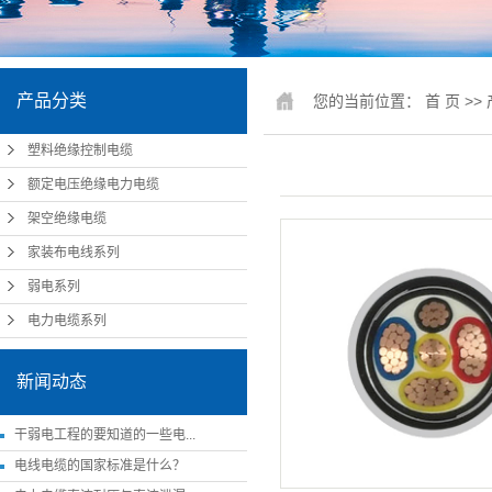
产品分类
您的当前位置：
首 页
>>
塑料绝缘控制电缆
额定电压绝缘电力电缆
架空绝缘电缆
家装布电线系列
弱电系列
电力电缆系列
新闻动态
干弱电工程的要知道的一些电...
电线电缆的国家标准是什么？