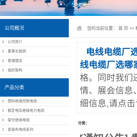
公司概况
您的当前位置：
首 页
>>
公司简介
电线电缆厂
董事长致辞
管理理念
线电缆厂选哪
组织架构
格。同时我们
产品分类
情、展会信息
细信息,请点击
塑料绝缘控制电缆
额定电压绝缘电力电缆
架空绝缘电缆
分类：
家装布电线系列