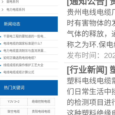
[
通知公告
]
弱电系列
电力电缆系列
贵州电线电缆
时有害物体的
新闻动态
气体的释放，
干弱电工程的要知道的一些电...
称之为环.保
电线电缆的国家标准是什么？
电力电缆直流耐压与直流泄漏...
发布时间：202
如何正确选购电线电缆？
线缆成缆机操作维护工艺大全
[
行业新闻
]
电线电缆成缆计算公式
塑料电线电缆
热门关键词
们日常生活中
的检测项目进
YJV 3+2
绝缘控制电缆
这种塑料绝缘
架空电缆
贵阳电线电缆