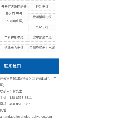
开云官方端网站登
控制电缆
录入口-开云
贵州塑料电缆
KaiYun(中国)
YJV 3+2
塑料控制电缆
架空绝缘电缆
绝缘电力电缆
贵州绝缘电力电缆
联系我们
开云官方端网站登录入口-开云KaiYun(中
国)
联系人：曾先生
手机：138-8513-8811
座机：400-851-9987
网址：
amandabaileyphotographyblog.com