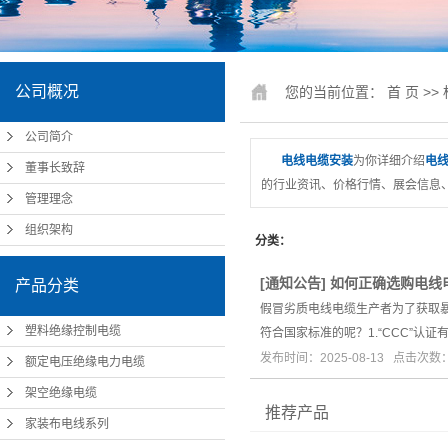
公司概况
您的当前位置：
首 页
>>
公司简介
电线电缆安装
为你详细介绍
电
董事长致辞
的行业资讯、价格行情、展会信息、
管理理念
组织架构
分类：
[
通知公告
]
如何正确选购电线
产品分类
假冒劣质电线电缆生产者为了获取
塑料绝缘控制电缆
符合国家标准的呢？1.“CCC”认证
发布时间：2025-08-13 点击次数：
额定电压绝缘电力电缆
架空绝缘电缆
推荐产品
家装布电线系列