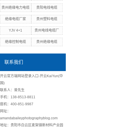
贵州绝缘电力电缆
贵阳电线电缆
绝缘电缆厂家
贵州塑料电缆
YJV 4+1
贵州电线电缆厂
绝缘控制电缆
贵州绝缘电缆
联系我们
开云官方端网站登录入口-开云KaiYun(中
国)
联系人：曾先生
手机：138-8513-8811
座机：400-851-9987
网址：
amandabaileyphotographyblog.com
地址：贵阳市白云区麦架镇新材料产业园