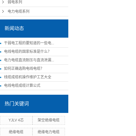
弱电系列
电力电缆系列
新闻动态
干弱电工程的要知道的一些电...
电线电缆的国家标准是什么？
电力电缆直流耐压与直流泄漏...
如何正确选购电线电缆？
线缆成缆机操作维护工艺大全
电线电缆成缆计算公式
热门关键词
YJLV 4芯
架空绝缘电缆
绝缘电缆
绝缘电力电缆