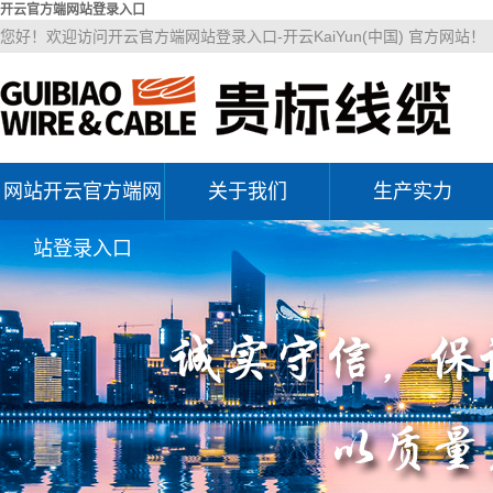
开云官方端网站登录入口
您好！欢迎访问开云官方端网站登录入口-开云KaiYun(中国) 官方网站！
网站开云官方端网
关于我们
生产实力
公司简介
生产车间
站登录入口
董事长致辞
管理理念
组织架构