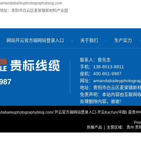
amandabaileyphotographyblog.com
地址：贵阳市白云区麦架镇新材料产业园
网站开云官方端网站登录入口
关于我们
生产实力
·
·
联系人：曾先生
手机：138-8513-8811
座机：400-851-9987
987
网址：amandabaileyphotogra
地址：贵阳市白云区麦架镇新
免责声明：本站内容由互联网
处理删除内容，谢谢！
//amandabaileyphotographyblog.com/ 开云官方端网站登录入口-开云Ka
Pow
热推产品
| 主营区域：
贵州
贵