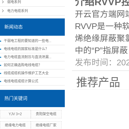
介绍RVVP
弱电系列
电力电缆系列
开云官方端网站
RVVP是一种
新闻动态
烯绝缘屏蔽聚
干弱电工程的要知道的一些电...
中的“P”指屏
电线电缆的国家标准是什么？
电力电缆直流耐压与直流泄漏...
发布时间：202
如何正确选购电线电缆？
线缆成缆机操作维护工艺大全
推荐产品
电线电缆成缆计算公式
热门关键词
YJV 3+2
贵阳架空电缆
绝缘电力电缆
绝缘电缆厂家