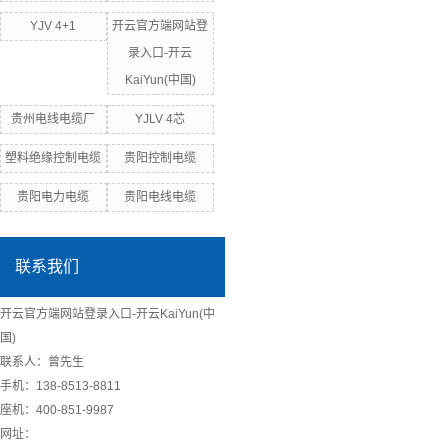
YJV 4+1
开云官方端网站登
录入口-开云
KaiYun(中国)
贵州电线电缆厂
YJLV 4芯
塑料绝缘控制电缆
贵阳控制电缆
贵阳电力电缆
贵阳电线电缆
联系我们
开云官方端网站登录入口-开云KaiYun(中
国)
联系人：曾先生
手机：138-8513-8811
座机：400-851-9987
网址：