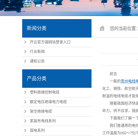
新闻分类
您的当前位置
开云官方端网站登录入口
行业新闻
通知公告
前言
产品分类
一般的
贵州电线
化工、钢铁、航空航
塑料绝缘控制电缆
耐温的电线电缆才能
额定电压绝缘电力电缆
随着我国经济快
命力，供不应求，我
架空绝缘电缆
下面我们了解一
家装布电线系列
我们普通用的电
弱电系列
工作温度为(60～7