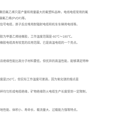
其实聚四氟乙烯只是产量和用量最大的氟塑料品种，电线电缆常用的氟
偏氟乙烯(PVDF)等。
信号电缆，原子反应堆用耐辐射电缆和机车车辆用电线等。
为甲基乙烯硅橡胶，工作温度范围是-60℃～180℃。
橡胶电缆具有较宽的应用范围，已是高温电缆的一个亮点。
且绝缘性能比高分子材料要低，但优异的高温性能，能够满足特种
度是250℃，但实际工作温度可更高，因为氧化镁的熔点是
碎均匀形成电缆绝缘，矿物绝缘防火电缆生产长度受到一定限制，
地性能、体积小、寿命长、载流量大、过载能力强等特点。