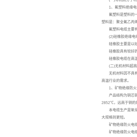
(一)有机高分子
1、氟塑料绝缘
氟塑料是塑料的一
塑料是：聚全氟乙丙烯(F
氟塑料电缆主要
(2)硅橡胶绝缘
硅橡胶主要是以
硅橡胶具有较好
硅橡胶电缆在高
(二)无机材料超
无机材料因不具
高温行业的需求。
1、矿物绝缘防火
产品结构为铜芯
2852℃，远高于铜的
本电缆生产是氧
大规格则更短。
矿物绝缘防火电
矿物绝缘防火电