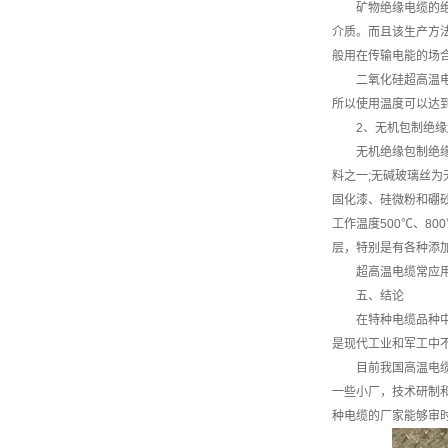
矿物绝缘电缆的绝
介质。而且该生产方
般用在传输电能的场
二氧化硅超高温电
所以使用温度可以达到
2、无机包制绝
无机绝缘包制绝
料之一;无碱玻璃丝为
固化漆、硅微粉和硼
工作温度500℃、8
层，特别是有各种添
超高温电缆常应
五、结论
在特种电缆品种
是现代工业和军工中
目前我国高温电
一些小厂，技术研制
种电缆的厂家能够审