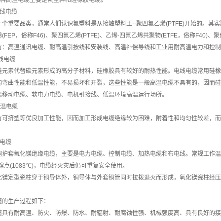
材料高温电缆主要是氟塑料和硅橡胶电缆。
电线电缆
个重要品类，通常人们认识氟塑料是从接触塑料王--聚四氟乙烯(PTFE)开始的。
EP，俗称F46)、聚四氟乙烯(PTFE)、乙烯-四氟乙烯共聚物(ETFE，俗称F40)、聚
有：高温通讯电缆、耐高温引按线和安装线、高温补偿导线和工业用耐高温电力和控制
电线电缆
硅元素代替碳元素形成的高分子材料，硅橡胶具有较好的耐热性能。电线电缆常用硅橡胶
的弯曲性能和低温性能，不易损坏和开裂，这些性能是一般高温电缆不具有的，因而硅
温移动电缆、软电力电缆、电机引接线、低温环境高温运行场所。
高温电缆
有可挤塑等优良加工性能，因而加工形成电缆绝缘较为困难，附着性和均匀性较差，而
电缆
铜护套氧化镁绝缘电缆，主要是电力电缆、控制电缆、加热电缆和布电线。常规工作温
熔点(1083℃)，电缆经火灾后仍可重复安全使用。
化镁定型瓷柱穿于铜导体外，铜导体与外套铜管同时拉拨退火而形成，氧化镁瓷柱经压
缆的生产过程如下：
缆具有耐高温、防火、防爆、防水、耐辐射、耐腐蚀性强、机械强度高、具有良好的接