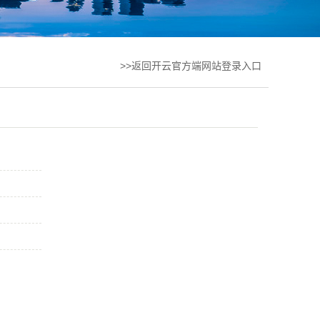
>>返回开云官方端网站登录入口