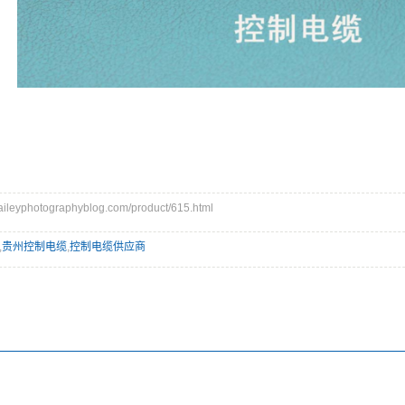
yphotographyblog.com/product/615.html
,
贵州控制电缆
,
控制电缆供应商