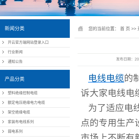
新闻分类
您的当前位置：
首 页
>>
开云官方端网站登录入口
行业新闻
发布日期：
20
通知公告
电线电缆
的
产品分类
诉大家电线电
塑料绝缘控制电缆
额定电压绝缘电力电缆
为了适应电
架空绝缘电缆
点的专用生产
家装布电线系列
弱电系列
市场上不断有