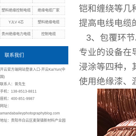
铠和缠绕等几
塑料绝缘控制电缆
绝缘电缆厂家
提高电线电缆
YJLV 4芯
塑料绝缘电缆
贵州绝缘电力电缆
控制电缆
3、包覆环
专业的设备在
联系我们
浸涂等四种，
开云官方端网站登录入口-开云KaiYun(中
国)
使用绝缘漆、
联系人：曾先生
手机：138-8513-8811
座机：400-851-9987
网址：
amandabaileyphotographyblog.com
地址：贵阳市白云区麦架镇新材料产业园