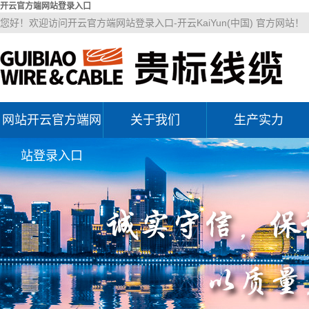
开云官方端网站登录入口
您好！欢迎访问开云官方端网站登录入口-开云KaiYun(中国) 官方网站！
网站开云官方端网
关于我们
生产实力
公司简介
生产车间
站登录入口
董事长致辞
管理理念
组织架构