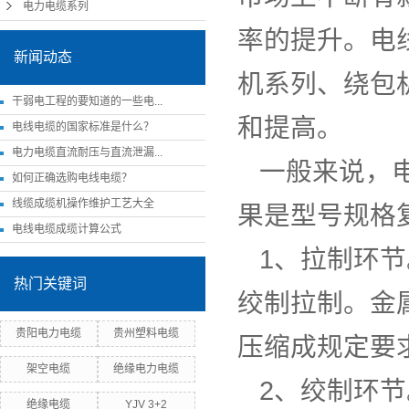
电力电缆系列
率的提升。电
新闻动态
机系列、绕包
干弱电工程的要知道的一些电...
和提高。
电线电缆的国家标准是什么？
电力电缆直流耐压与直流泄漏...
一般来说，
如何正确选购电线电缆？
线缆成缆机操作维护工艺大全
果是型号规格
电线电缆成缆计算公式
1、拉制环
热门关键词
绞制拉制。金
贵阳电力电缆
贵州塑料电缆
压缩成规定要
架空电缆
绝缘电力电缆
2、绞制环
绝缘电缆
YJV 3+2