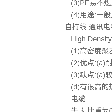
(3)PE易不
(4)用途:
自持线.通讯电
High Densi
(1)高密度
(2)优点:(
(3)缺点:(
(d)有很高
电缆
失败.比重为0.