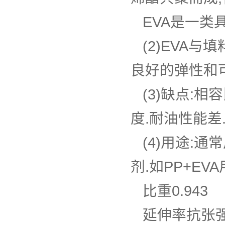
EVA是一类
(2)EVA与
良好的弹性和可
(3)缺点:
度.耐油性能差
(4)用途:
剂.如PP+EV
比重0.943
延伸率抗张