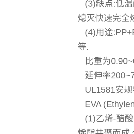
(3)缺点:
熄灭快速完全烧
(4)用途:
等.
比重为0.90~0
延伸率200~70
UL1581安规
EVA (Ethy
(1)乙烯-醋酸
烯酯共聚而成,代