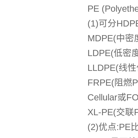
PE (Polyet
(1)可分HDP
MDPE(中密
LDPE(低密度
LLDPE(线
FRPE(阻燃P
Cellular或
XL-PE(交联P
(2)优点:P