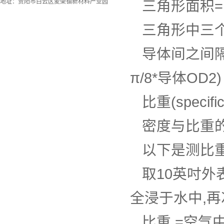
地址：贵阳市白云区麦架镇新材料产业园
三角形面积=1/
三角形中三个扇形
导体间之间隔面
π/8*导体OD2)
比重(specifi
密度与比重
以下是测比
取10英吋外
全浸于水中,再
比重 =空气