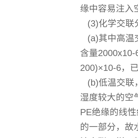
缘中容易注入
(3)化学交
(a)其中
含量2000x1
200)×10-
(b)低温交
湿度较大的空
PE绝缘的线
的一部分，故水