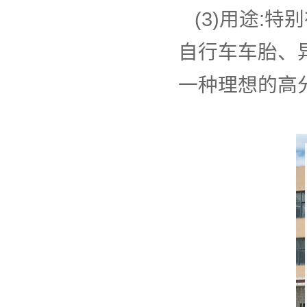
(3)用途:
自行车车胎、
一种理想的高