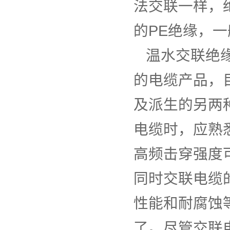
法交联一样，
的PE绝缘，一
温水交联绝
的电缆产品，目
及派生的另两
电缆时，应熟
高频击穿强度可
同时交联电缆
性能和耐腐蚀
了。尽管交联