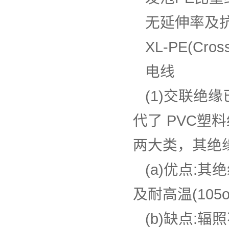
无延伸率及
XL-PE(Cros
电线
(1)交联
代了 PVC
两大类，其绝缘
(a)优点:
及耐高温(10
(b)缺点: