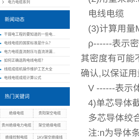
电力电缆系列
电线电缆
新闻动态
(3)计算用量M
干弱电工程的要知道的一些电...
ρ-----
电线电缆的国家标准是什么？
电力电缆直流耐压与直流泄漏...
其密度有可能
如何正确选购电线电缆？
线缆成缆机操作维护工艺大全
确认,以保证用
电线电缆成缆计算公式
V -----
热门关键词
4)单芯导体截面
绝缘电缆
贵阳架空电缆
多芯导体绞合截
贵州绝缘电力电缆
架空绝缘电缆
注:n为导体
绝缘控制电缆
1KV架空绝缘线