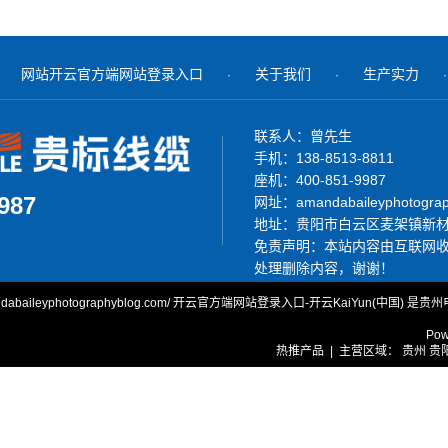
网站开云官方端网站登录入口
关于我们
生产实力
·
·
联系人：曾先生
手机：138-8513-8811
座机：400-851-9987
987
网址：amandabaileyphotogra
地址：贵阳市白云区麦架镇新
免责声明：本站内容由互联网
处理删除内容，谢谢！
//amandabaileyphotographyblog.com/ 开云官方端网站登录入口-开云Ka
Pow
热推产品
| 主营区域：
贵州
贵