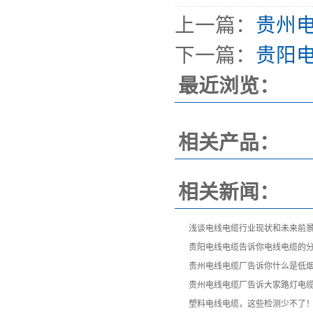
上一篇：
贵州
下一篇：
贵阳
最近浏览：
相关产品：
相关新闻：
浅谈电线电缆行业现状和未来前
贵阳电线电缆告诉你电线电缆的
贵州电线电缆厂告诉你什么是低
贵州电线电缆厂告诉大家路灯电
塑料电线电缆，这些检测少不了