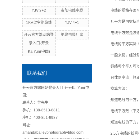
YJV 3+2
贵阳电线电缆
电线的规格在国际
几平方是国家标
1KV架空绝缘线
YJV 4+1
电线平方数是装
开云官方端网站登
绝缘电缆厂家
录入口-开云
电线的平方实际
KaiYun(中国)
一般来说，经验
铜线每个平方可以
联系我们
具体到电流，短距
开云官方端网站登录入口-开云KaiYun(中
换算方法：
国)
知道电线的平方
联系人：曾先生
手机：138-8513-8811
电线平方数（平方
座机：400-851-9987
知道电线的平方
网址：
amandabaileyphotographyblog.com
2.5方电线的线直径