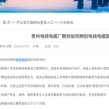
：
首 页
>>
开云官方端网站登录入口
>>
行业新闻
贵州电线电缆厂教你如何辨别电线电缆
发布日期：
2019-07-07
作者：
点击：
322
教你如何辨别
电线电缆
国标还是非标？
可能很少涉及到电线电缆这方面得知识，但是在电线电缆行业中，电缆人或多或少是知
了降低成本和价格竞争压力，冒充正规线缆进入市场参与使用和维修的都视为是非标电
形象，又能让这些不符合国家标准、地方标准、行业标准、企业标准的“假冒伪劣产品
生命财产安全，商场、楼房等发生火灾很多都是因为非标线而引起的，在这些案例中，
品质量问题主要表现在以下几个方面：