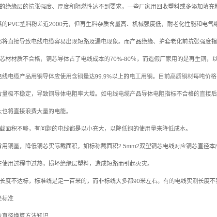
缆的绝缘层的抗张强度、厚度和阻燃性达不到要求，一些厂家用回收塑料或多添加填充
的PVC塑料粉差近2000元，但再生料杂质含量高、机械强度低，耐老化性能和电气
都将直接导致电线电缆容易出现短路及漏电现象。而产品绝缘、护套老化前抗张强度指
芯材材质不合格，铜芯导体占了电线成本的70%-80％，而造假厂家用的是再生铜，
电线电缆产品用铜导体应使用含铜量达99.9%以上的电工用铜。目前高质铜材每吨价
含量极不稳定，导致铜导体电阻率大增。如电线电缆产品导体电阻指标不合格的直接后
大也将直接浪费大量的电能。
缆截面积不够，有问题的电线都是以小充大，以降低铜的使用量来降低成本。
用铜量，降低铜芯实际截面积，如标称截面积2.5mm2双塑铜芯电线对应铜芯直径本应
在使用过程中过热，损坏绝缘层塑料，造成短路而引起火灾。
长度不达标，标准线是足一百米的，而非标线大多都90米左右。有的电线实测长度不到
径标准
及直径换算方法知识