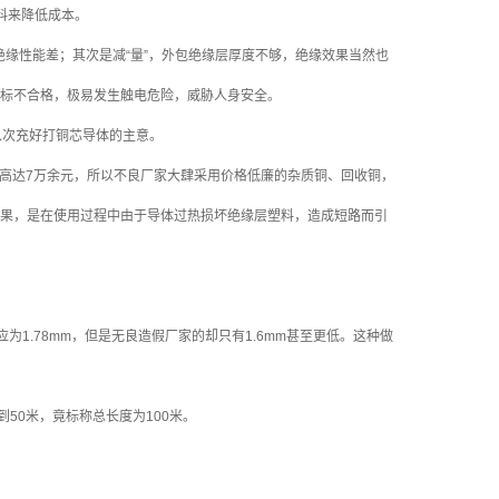
料来降低成本。
绝缘性能差；其次是减“量”，外包绝缘层厚度不够，绝缘效果当然也
标不合格，极易发生触电危险，威胁人身安全。
以次充好打铜芯导体的主意。
格高达7万余元，所以不良厂家大肆采用价格低廉的杂质铜、回收铜，
果，是在使用过程中由于导体过热损坏绝缘层塑料，造成短路而引
为1.78mm，但是无良造假厂家的却只有1.6mm甚至更低。这种做
50米，竟标称总长度为100米。