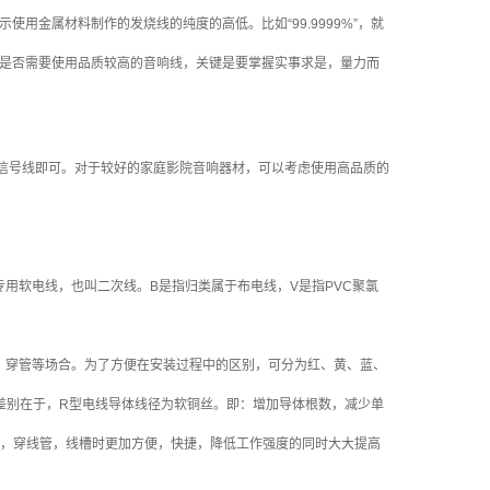
示使用金属材料制作的发烧线的纯度的高低。比如“99.9999%”，就
器材是否需要使用品质较高的音响线，关键是要掌握实事求是，量力而
芯信号线即可。对于较好的家庭影院音响器材，可以考虑使用高品质的
专用软电线，也叫二次线。B是指归类属于布电线，V是指PVC聚氯
敷、穿管等场合。为了方便在安装过程中的区别，可分为红、黄、蓝、
的差别在于，R型电线导体线径为软铜丝。即：增加导体根数，减少单
低，穿线管，线槽时更加方便，快捷，降低工作强度的同时大大提高