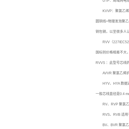
UTP：局域网电缆
KVVP：聚氯乙
圆铜线+物理发泡聚乙
铜包钢，以至很多人认
RVV（227IE
国标则价格相差不大
RVVS ：此型号芯
AVVR 聚氯乙
HYV、HYA 
一般芯线直径是0.4
RV、RVP 聚氯
RVS、RVB 
BV、BVR 