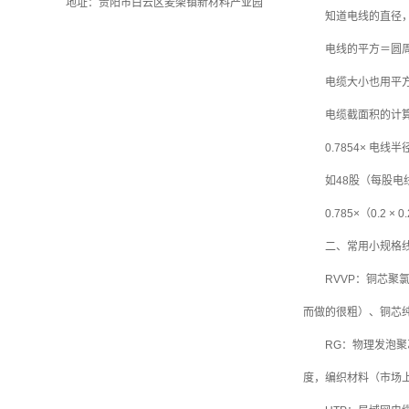
地址：贵阳市白云区麦架镇新材料产业园
知道电线的直径
电线的平方＝圆周率
电缆大小也用平
电缆截面积的计
0.7854× 电线
如48股（每股电线
0.785×（0.2 × 0
二、常用小规格
RVVP：铜芯聚
而做的很粗）、铜芯
RG：物理发泡
度，编织材料（市场