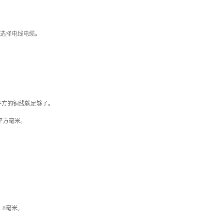
选择电线电缆。
一平方的铜线就足够了。
平方毫米。
1.8毫米。