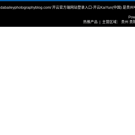
//amandabaileyphotographyblog.com/ 开云官方端网站登录入口-开云Ka
Pow
热推产品
| 主营区域：
贵州
贵