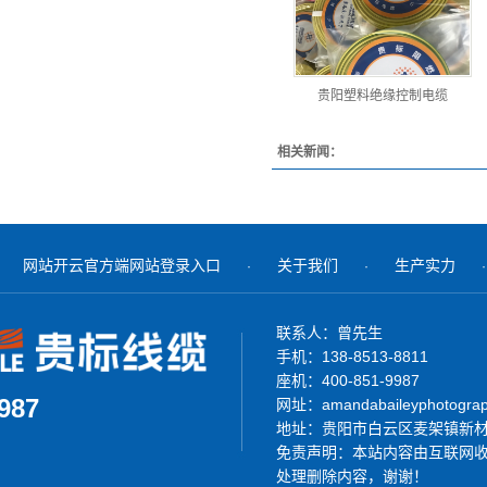
贵阳塑料绝缘控制电缆
相关新闻：
网站开云官方端网站登录入口
关于我们
生产实力
·
·
联系人：曾先生
手机：138-8513-8811
座机：400-851-9987
987
网址：amandabaileyphotogra
地址：贵阳市白云区麦架镇新
免责声明：本站内容由互联网
处理删除内容，谢谢！