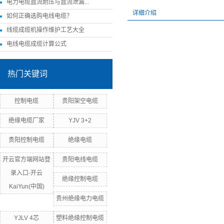
电力电缆直流耐压与直流泄漏...
详细介绍
如何正确选购电线电缆？
线缆成缆机操作维护工艺大全
电线电缆成缆计算公式
热门关键词
控制电缆
贵阳架空电缆
绝缘电缆厂家
YJV 3+2
贵阳控制电缆
绝缘电缆
开云官方端网站登
贵阳电线电缆
录入口-开云
绝缘控制电缆
KaiYun(中国)
贵州绝缘电力电缆
YJLV 4芯
塑料绝缘控制电缆