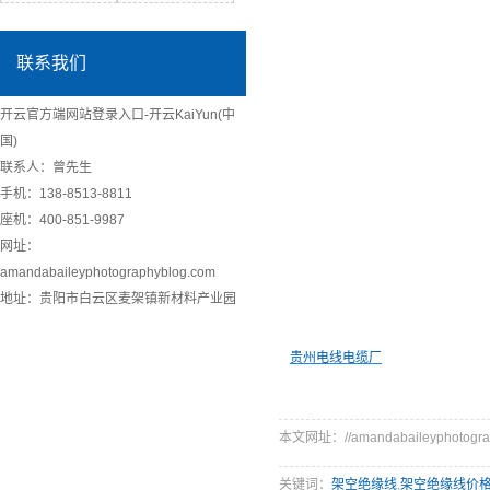
联系我们
开云官方端网站登录入口-开云KaiYun(中
国)
联系人：曾先生
手机：138-8513-8811
座机：400-851-9987
网址：
amandabaileyphotographyblog.com
地址：贵阳市白云区麦架镇新材料产业园
贵州电线电缆厂
本文网址：//amandabaileyphotograph
关键词：
架空绝缘线
,
架空绝缘线价