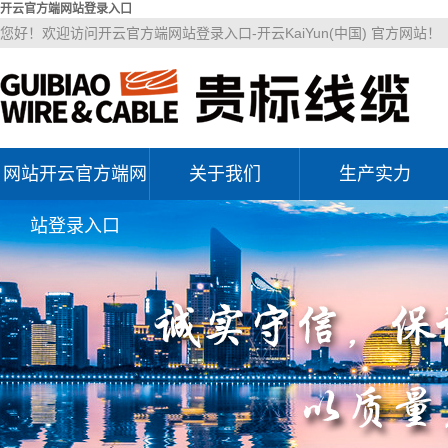
开云官方端网站登录入口
您好！欢迎访问开云官方端网站登录入口-开云KaiYun(中国) 官方网站！
网站开云官方端网
关于我们
生产实力
公司简介
生产车间
站登录入口
董事长致辞
管理理念
组织架构