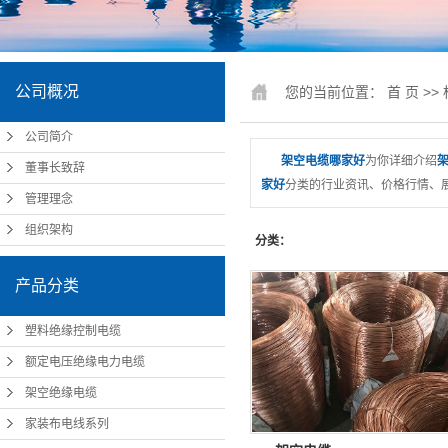
公司概况
您的当前位置：
首 页
>>
公司简介
架空电缆哪家好
为你详细介绍
董事长致辞
家好
分类的行业资讯、价格行情、
管理理念
组织架构
分类：
产品分类
塑料绝缘控制电缆
额定电压绝缘电力电缆
架空绝缘电缆
家装布电线系列