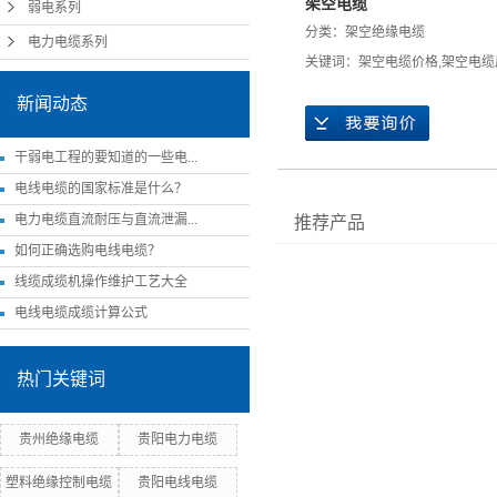
架空电缆
弱电系列
分类：
架空绝缘电缆
电力电缆系列
关键词：
架空电缆价格
,
架空电缆
新闻动态
干弱电工程的要知道的一些电...
电线电缆的国家标准是什么？
电力电缆直流耐压与直流泄漏...
推荐产品
如何正确选购电线电缆？
线缆成缆机操作维护工艺大全
电线电缆成缆计算公式
热门关键词
贵州绝缘电缆
贵阳电力电缆
塑料绝缘控制电缆
贵阳电线电缆