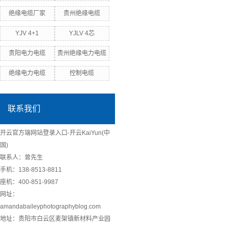
绝缘电缆厂家
贵州绝缘电缆
YJV 4+1
YJLV 4芯
贵阳电力电缆
贵州绝缘电力电缆
绝缘电力电缆
控制电缆
联系我们
开云官方端网站登录入口-开云KaiYun(中
国)
联系人：曾先生
手机：138-8513-8811
座机：400-851-9987
网址：
amandabaileyphotographyblog.com
地址：贵阳市白云区麦架镇新材料产业园