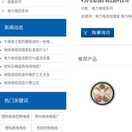
YJV 0.6/1kv 4x120+1x70
弱电系列
分类：
电力电缆系列
电力电缆系列
关键词：
电力电缆找哪家
,
电力电
新闻动态
干弱电工程的要知道的一些电...
电线电缆的国家标准是什么？
电力电缆直流耐压与直流泄漏...
推荐产品
如何正确选购电线电缆？
线缆成缆机操作维护工艺大全
电线电缆成缆计算公式
热门关键词
塑料绝缘控制电缆
贵州电线电缆厂
塑料绝缘电缆
贵阳控制电缆