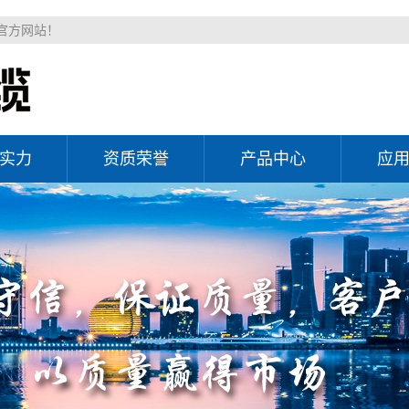
 官方网站！
实力
资质荣誉
产品中心
应
车间
企业资质
塑料绝缘控制电缆
应
zhuanli证书
额定电压绝缘电力电缆
检测报告
架空绝缘电缆
家装布电线系列
弱电系列
电力电缆系列