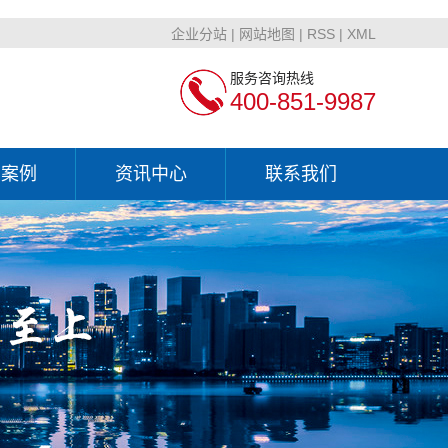
企业分站
|
网站地图
|
RSS
|
XML
服务咨询热线
400-851-9987
用案例
资讯中心
联系我们
用案例
开云官方端网站登录入
行业新闻
口
通知公告