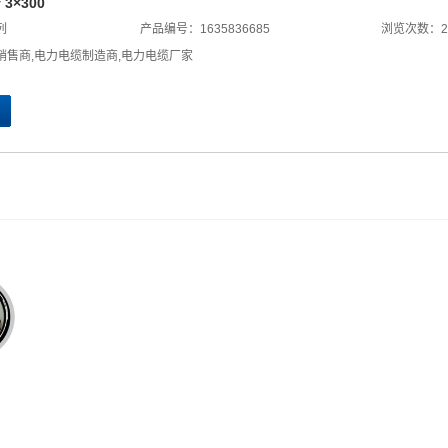
v 3×300
列
产品编号：1635836685
浏览次数：2
销售商
,
电力电缆制造商
,
电力电缆厂家