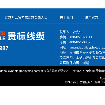
网站开云官方端网站登录入口
关于我们
生产实力
·
·
联系人：曾先生
手机：138-8513-8811
座机：400-851-9987
987
网址：amandabaileyphotogra
地址：贵阳市白云区麦架镇新
免责声明：本站内容由互联网
处理删除内容，谢谢！
//amandabaileyphotographyblog.com/ 开云官方端网站登录入口-开云Ka
Pow
热推产品
| 主营区域：
贵州
贵