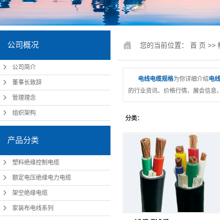
公司概况
您的当前位置：
首 页
>>
公司简介
电线电缆规格
为你详细介绍
电
董事长致辞
的行业资讯、价格行情、展会信息、
管理理念
组织架构
分类：
产品分类
塑料绝缘控制电缆
额定电压绝缘电力电缆
架空绝缘电缆
家装布电线系列