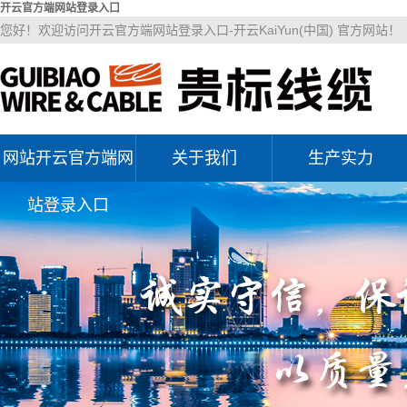
开云官方端网站登录入口
您好！欢迎访问开云官方端网站登录入口-开云KaiYun(中国) 官方网站！
网站开云官方端网
关于我们
生产实力
公司简介
生产车间
站登录入口
董事长致辞
管理理念
组织架构