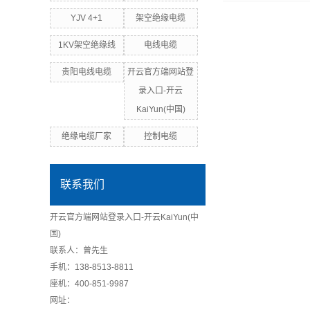
YJV 4+1
架空绝缘电缆
1KV架空绝缘线
电线电缆
贵阳电线电缆
开云官方端网站登
录入口-开云
KaiYun(中国)
绝缘电缆厂家
控制电缆
联系我们
开云官方端网站登录入口-开云KaiYun(中
国)
联系人：曾先生
手机：138-8513-8811
座机：400-851-9987
网址：