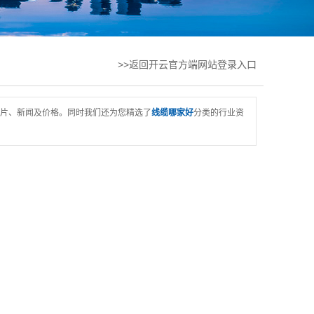
>>返回开云官方端网站登录入口
片、新闻及价格。同时我们还为您精选了
线缆哪家好
分类的行业资