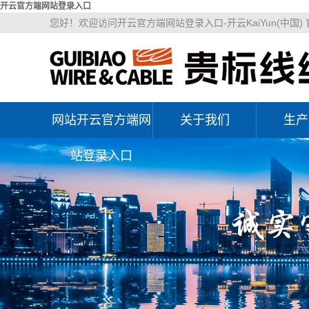
开云官方端网站登录入口
您好！欢迎访问开云官方端网站登录入口-开云KaiYun(中国)
网站开云官方端网
关于我们
生产
公司简介
生产
站登录入口
董事长致辞
管理理念
组织架构