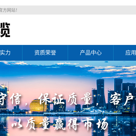
 官方网站！
实力
资质荣誉
产品中心
应
车间
企业资质
塑料绝缘控制电缆
应
zhuanli证书
额定电压绝缘电力电缆
检测报告
架空绝缘电缆
家装布电线系列
弱电系列
电力电缆系列