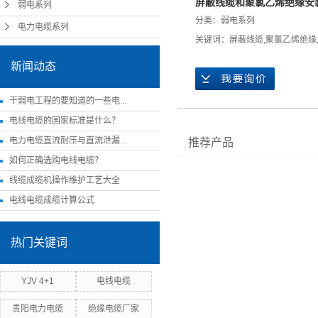
屏蔽线缆和聚氯乙烯绝缘安
弱电系列
分类：
弱电系列
电力电缆系列
关键词：
屏蔽线缆
,
聚氯乙烯绝缘
新闻动态
干弱电工程的要知道的一些电...
电线电缆的国家标准是什么？
电力电缆直流耐压与直流泄漏...
推荐产品
如何正确选购电线电缆？
线缆成缆机操作维护工艺大全
电线电缆成缆计算公式
热门关键词
YJV 4+1
电线电缆
贵阳电力电缆
绝缘电缆厂家