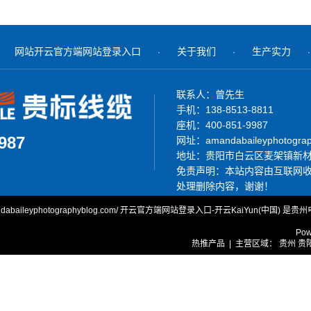
网站开云官方端网站登录入口
关于我们
生产实力
·
·
联系人：曾先生
手机：138-8513-8811
座机：400-851-9987
987
网址：amandabaileyphotogra
地址：贵阳市白云区麦架镇新
免责声明：本站内容由互联网
处理删除内容，谢谢！
//amandabaileyphotographyblog.com/ 开云官方端网站登录入口-开云Ka
Pow
热推产品
| 主营区域：
贵州
贵