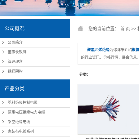
公司概况
您的当前位置：
首 页
>>
公司简介
聚氯乙烯绝缘
为你详细介绍
聚
董事长致辞
的行业资讯、价格行情、展会信息、
管理理念
组织架构
分类：
产品分类
塑料绝缘控制电缆
额定电压绝缘电力电缆
架空绝缘电缆
家装布电线系列