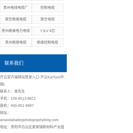
贵州电线电缆厂
控制电缆
架空绝缘电缆
架空电缆
贵州绝缘电力电缆
YJLV 4芯
贵州绝缘电缆
绝缘控制电缆
联系我们
开云官方端网站登录入口-开云KaiYun(中
国)
联系人：曾先生
手机：138-8513-8811
座机：400-851-9987
网址：
amandabaileyphotographyblog.com
地址：贵阳市白云区麦架镇新材料产业园