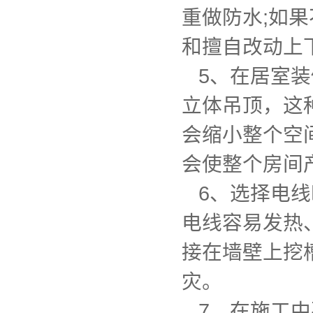
重做防水;如
和擅自改动上
5、在居室
立体吊顶，这
会缩小整个空
会使整个房间
6、选择电
电线容易发热
接在墙壁上挖
灾。
7、在施工