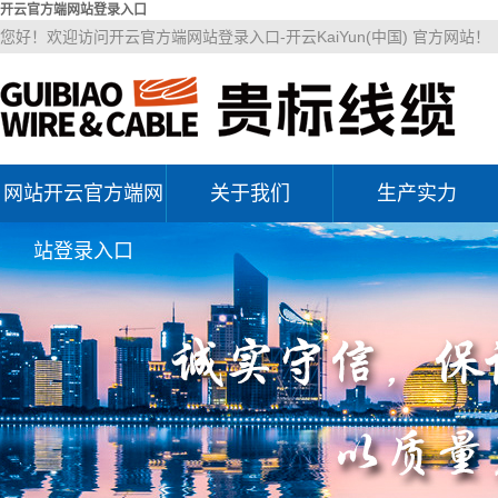
开云官方端网站登录入口
您好！欢迎访问开云官方端网站登录入口-开云KaiYun(中国) 官方网站！
网站开云官方端网
关于我们
生产实力
公司简介
生产车间
站登录入口
董事长致辞
管理理念
组织架构