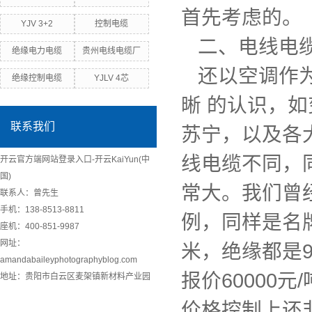
首先考虑的。
YJV 3+2
控制电缆
二、电线电
绝缘电力电缆
贵州电线电缆厂
还以空调作
绝缘控制电缆
YJLV 4芯
晰 的认识，
联系我们
苏宁，以及各
线电缆不同，
开云官方端网站登录入口-开云KaiYun(中
国)
常大。我们曾经
联系人：曾先生
手机：138-8513-8811
例，同样是名牌
座机：400-851-9987
网址：
米，绝缘都是9
amandabaileyphotographyblog.com
报价60000
地址：贵阳市白云区麦架镇新材料产业园
价格控制上还