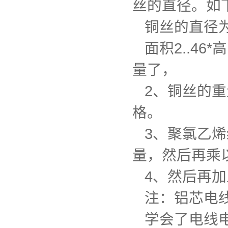
丝的直径。如
铜丝的直径为1.
面积2..46
量了，
2、铜丝的重量
格。
3、聚氯乙
量，然后再乘以
4、然后再
注：铝芯电线
学会了电线