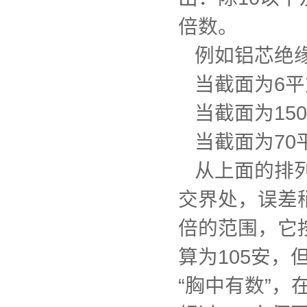
倍数。
例如铝芯绝
当截面为6平
当截面为15
当截面为70
从上面的排
交界处，误差稍
倍的范围，它按
算为105安，
“胸中有数”，