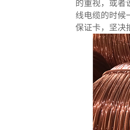
的重视，或者
线电缆的时候
保证卡，坚决