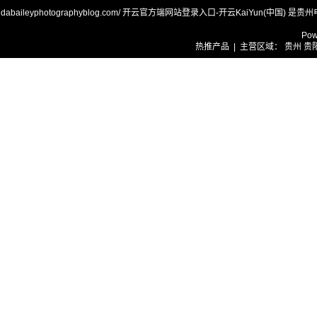
//amandabaileyphotographyblog.com/ 开云官方端网站登录入口-开云Ka
Pow
热推产品
| 主营区域：
贵州
贵