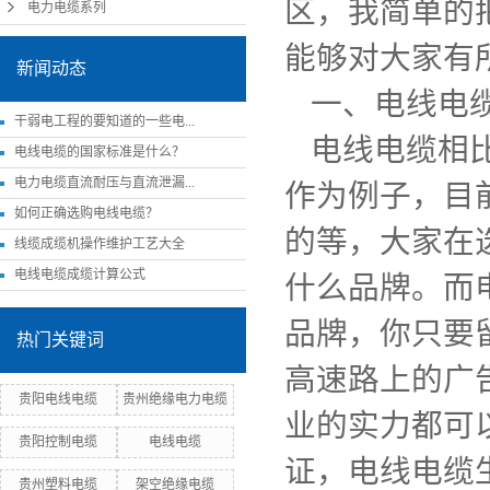
区，我简单的
电力电缆系列
能够对大家有
新闻动态
一、电线电
干弱电工程的要知道的一些电...
电线电缆相
电线电缆的国家标准是什么？
电力电缆直流耐压与直流泄漏...
作为例子，目
如何正确选购电线电缆？
的等，大家在
线缆成缆机操作维护工艺大全
电线电缆成缆计算公式
什么品牌。而
品牌，你只要
热门关键词
高速路上的广
贵阳电线电缆
贵州绝缘电力电缆
业的实力都可
贵阳控制电缆
电线电缆
证，电线电缆
贵州塑料电缆
架空绝缘电缆