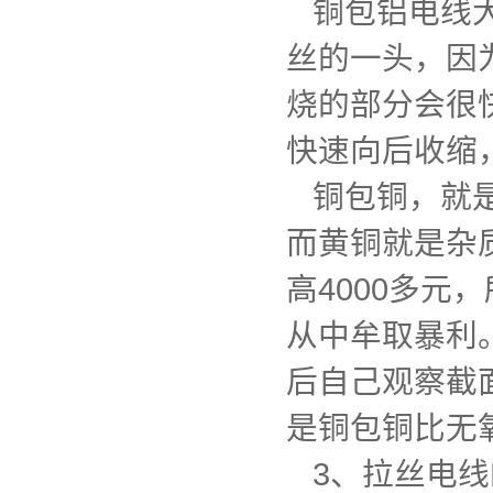
铜包铝电线
丝的一头，因
烧的部分会很
快速向后收缩
铜包铜，就
而黄铜就是杂
高4000多
从中牟取暴利
后自己观察截
是铜包铜比无
3、拉丝电