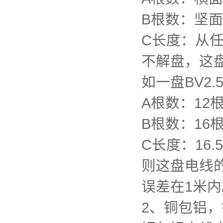
B根数：坚
C长度：从任
不解盘，这盘
如一盘BV2.
A根数：12
B根数：16
C长度：16.
则这盘电线的长度
误差在1米内
2、铜包铝