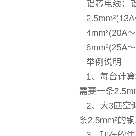
铝芯电线：铝
2.5mm²(13
4mm²(20A～
6mm²(25A～
举例说明
1、每台计算机
需要一条2.5
2、大3匹空
条2.5mm²
3、现在的住