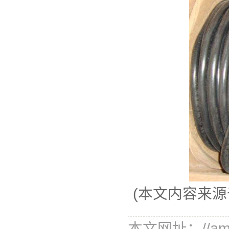
(本文内容来
本文网址：//amand