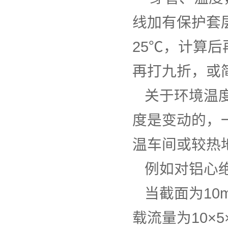
线加有保护套
25℃，计算
再打九折，或
关于环境温
度是变动的，
温车间或较热
例如对铝心
当截面为10
载流量为10×5