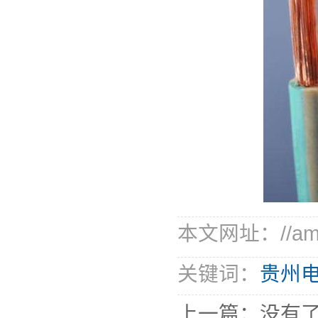
本文网址：//amand
关键词：
贵州
上一篇：没有