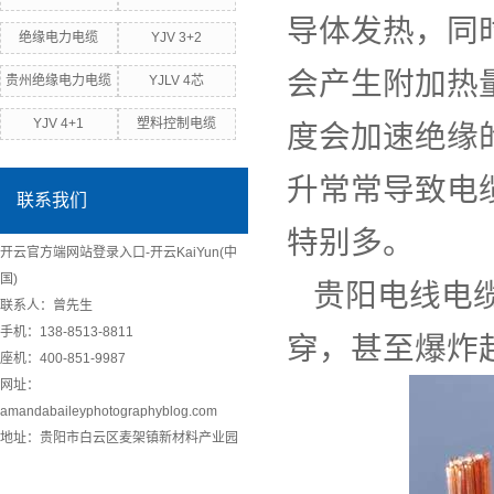
导体发热，同
绝缘电力电缆
YJV 3+2
会产生附加热
贵州绝缘电力电缆
YJLV 4芯
YJV 4+1
塑料控制电缆
度会加速绝缘
升常常导致电
联系我们
特别多。
开云官方端网站登录入口-开云KaiYun(中
国)
贵阳电线电
联系人：曾先生
手机：138-8513-8811
穿，甚至爆炸
座机：400-851-9987
网址：
amandabaileyphotographyblog.com
地址：贵阳市白云区麦架镇新材料产业园