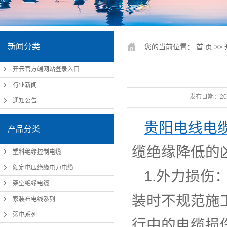
新闻分类
您的当前位置：
首 页
>>
开云官方端网站登录入口
行业新闻
发布日期：
20
通知公告
贵阳电线电
产品分类
缆绝缘降低的
塑料绝缘控制电缆
额定电压绝缘电力电缆
1.外力损
架空绝缘电缆
装时不规范施
家装布电线系列
弱电系列
行中的电缆损