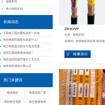
弱电系列
电力电缆系列
新闻动态
ZR-KVVP
干弱电工程的要知道的一些电...
分类：
弱电系列
电线电缆的国家标准是什么？
关键词：
电线电缆供应商
,
电线电
电力电缆直流耐压与直流泄漏...
如何正确选购电线电缆？
线缆成缆机操作维护工艺大全
电线电缆成缆计算公式
热门关键词
电线电缆
绝缘电缆厂家
贵阳架空电缆
架空绝缘电缆