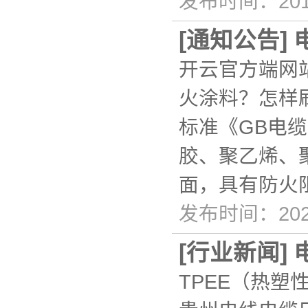
发布时间：201
[
通知公告
]
开云官方端网站
火涂料？怎样
标准《GB电
胶、聚乙烯、
面，具有防火
发布时间：202
[
行业新闻
]
TPEE（热