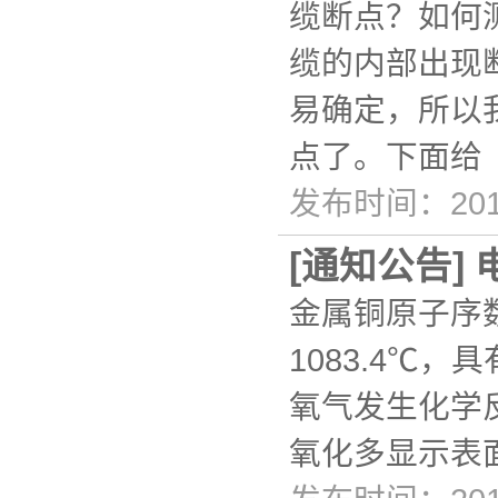
缆断点？如何
缆的内部出现
易确定，所以
点了。下面给
发布时间：201
[
通知公告
]
金属铜原子序数
1083.4℃
氧气发生化学反
氧化多显示表