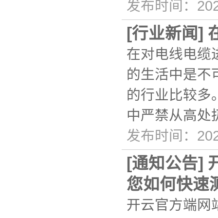
发布时间：202
[
行业新闻
]
在对电线电缆
的生活中是不
的行业比较多
中严禁从高处
发布时间：202
[
通知公告
]
您如何快速
开云官方端网站