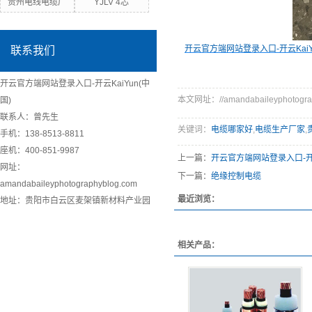
贵州电线电缆厂
YJLV 4芯
开云官方端网站登录入口-开云KaiYu
联系我们
开云官方端网站登录入口-开云KaiYun(中
本文网址：//amandabaileyphotograph
国)
联系人：曾先生
关键词：
电缆哪家好
,
电缆生产厂家
,
手机：138-8513-8811
座机：400-851-9987
上一篇：
开云官方端网站登录入口-开云K
网址：
下一篇：
绝缘控制电缆
amandabaileyphotographyblog.com
最近浏览：
地址：贵阳市白云区麦架镇新材料产业园
相关产品：