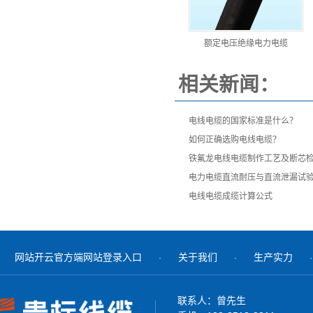
额定电压绝缘电力电缆
相关新闻：
电线电缆的国家标准是什么？
如何正确选购电线电缆？
铁氟龙电线电缆制作工艺及断芯
电力电缆直流耐压与直流泄漏试
电线电缆成缆计算公式
网站开云官方端网站登录入口
关于我们
生产实力
·
·
联系人：曾先生