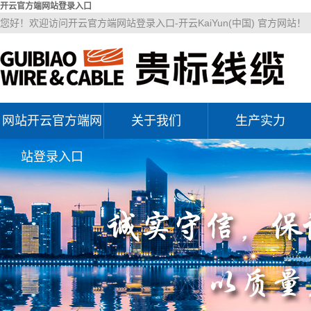
开云官方端网站登录入口
您好！欢迎访问开云官方端网站登录入口-开云KaiYun(中国) 官方网站！
网站开云官方端网
关于我们
生产实力
公司简介
生产车间
站登录入口
董事长致辞
管理理念
组织架构