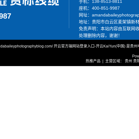
手机：138-8513-8811
座机：400-851-9987
987
网址：amandabaileyphotogra
地址：贵阳市白云区麦架镇新
免责声明：本站内容由互联网
处理删除内容，谢谢！
//amandabaileyphotographyblog.com/ 开云官方端网站登录入口-开云Ka
Pow
热推产品
| 主营区域：
贵州
贵