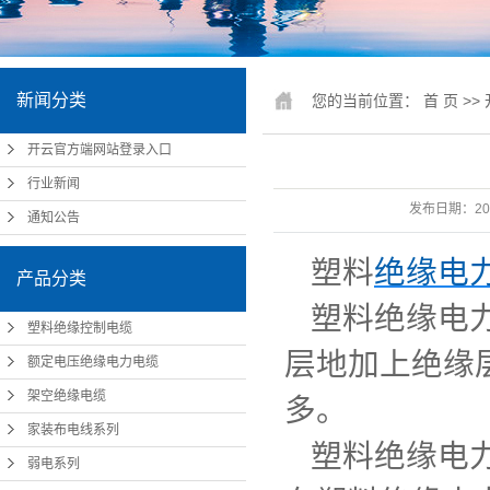
新闻分类
您的当前位置：
首 页
>>
开云官方端网站登录入口
行业新闻
发布日期：
20
通知公告
塑料
绝缘电
产品分类
塑料绝缘电
塑料绝缘控制电缆
层地加上绝缘
额定电压绝缘电力电缆
架空绝缘电缆
多。
家装布电线系列
塑料绝缘电
弱电系列