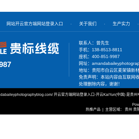
网站开云官方端网站登录入口
关于我们
生产实力
·
·
联系人：曾先生
手机：138-8513-8811
座机：400-851-9987
987
网址：amandabaileyphotogra
地址：贵阳市白云区麦架镇新
免责声明：本站内容由互联网
处理删除内容，谢谢！
//amandabaileyphotographyblog.com/ 开云官方端网站登录入口-开云Ka
Pow
热推产品
| 主营区域：
贵州
贵