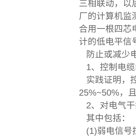
三相联动，以
厂的计算机监
合用一根四芯
计的低电平信
防止或减少
1、控制电
实践证明，
25%~50%
2、对电气
其中包括：
(1)弱电信