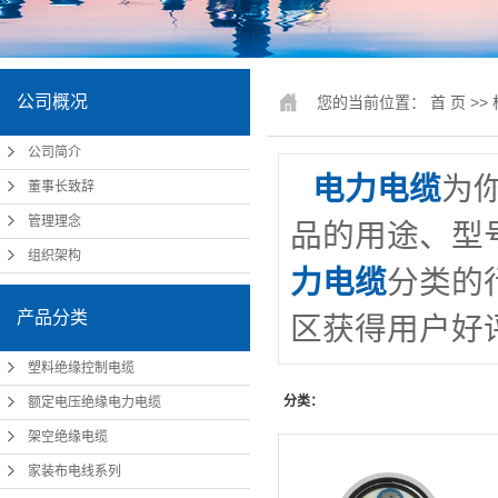
公司概况
您的当前位置：
首 页
>>
公司简介
电力电缆
为
董事长致辞
管理理念
品的用途、型
组织架构
力电缆
分类的
产品分类
区获得用户好
塑料绝缘控制电缆
分类：
额定电压绝缘电力电缆
架空绝缘电缆
家装布电线系列