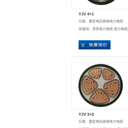
YJV 4+1
分类：
额定电压绝缘电力电缆
关键词：
贵阳电力电缆
,
电力电缆
YJV 3+2
分类：
额定电压绝缘电力电缆