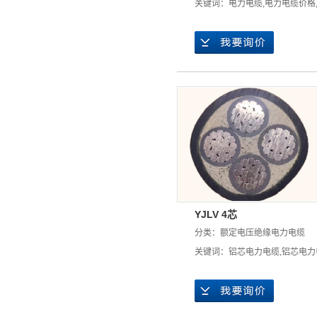
关键词：
电力电缆
,
电力电缆价格
YJLV 4芯
分类：
额定电压绝缘电力电缆
关键词：
铝芯电力电缆
,
铝芯电力