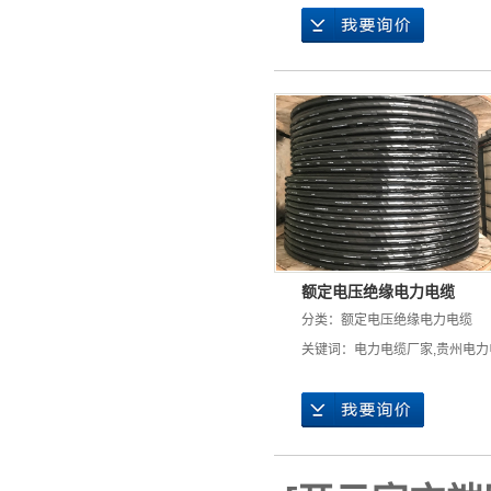
额定电压绝缘电力电缆
分类：
额定电压绝缘电力电缆
关键词：
电力电缆厂家
,
贵州电力