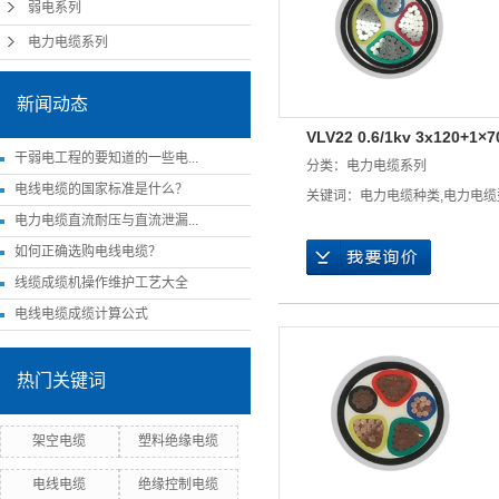
弱电系列
电力电缆系列
新闻动态
VLV22 0.6/1kv 3x120+1×7
干弱电工程的要知道的一些电...
分类：
电力电缆系列
电线电缆的国家标准是什么？
关键词：
电力电缆种类
,
电力电缆
电力电缆直流耐压与直流泄漏...
如何正确选购电线电缆？
线缆成缆机操作维护工艺大全
电线电缆成缆计算公式
热门关键词
架空电缆
塑料绝缘电缆
电线电缆
绝缘控制电缆