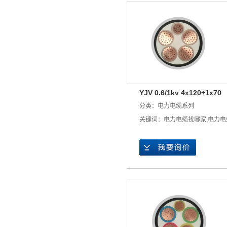
YJV 0.6/1kv 4x120+1x70
分类：
电力电缆系列
关键词：
电力电缆找哪家
,
电力电